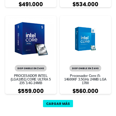
$
491.000
$
534.000
DISPONIBLE EN 24HS
DISPONIBLE EN 24HS
PROCESADOR INTEL
Procesador Core i5-
(LGA1851) CORE ULTRA 5
14600KF 3.5GHz 24MB LGA
235 3.4G 24MB
1700
$
559.000
$
560.000
CARGAR MÁS