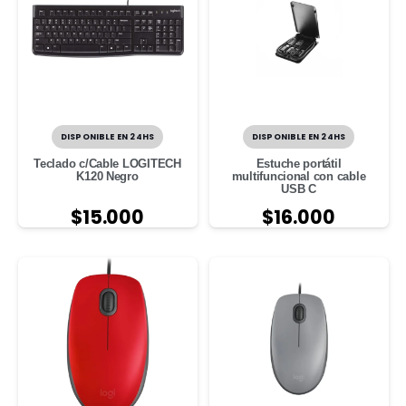
DISPONIBLE EN 24HS
DISPONIBLE EN 24HS
Teclado c/Cable LOGITECH
Estuche portátil
K120 Negro
multifuncional con cable
USB C
$
15.000
$
16.000