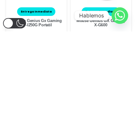
Entrega Inmediata
Entrega Inmediata
Hablemos
Parlante Genius Gx Gaming
Mouse Genius GX Gaming
SP-I250G Portatil
X-G600
$
18.000
$
19.000
DISPONIBLE EN 24HS
DISPONIBLE EN 24HS
Adaptador Cudy USB-A a
Mouse Inalámbrico
Ethernet
LOGITECH M280 Azul