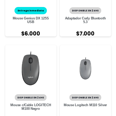
Entrega Inmediata
DISPONIBLE EN 24HS
Mouse Genius DX 125S
Adaptador Cudy Bluetooth
USB
5.3
$
6.000
$
7.000
DISPONIBLE EN 24HS
DISPONIBLE EN 24HS
Mouse c/Cable LOGITECH
Mouse Logitech M110 Silver
M100 Negro