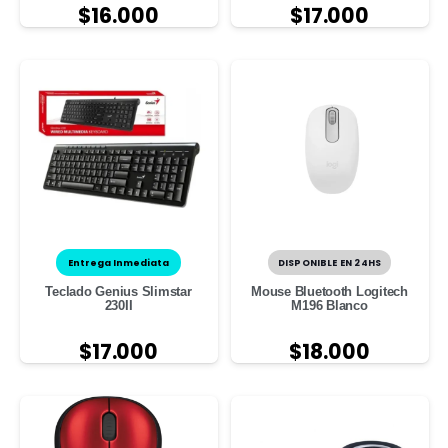
$
16.000
$
17.000
Entrega Inmediata
DISPONIBLE EN 24HS
Teclado Genius Slimstar
Mouse Bluetooth Logitech
230II
M196 Blanco
$
17.000
$
18.000