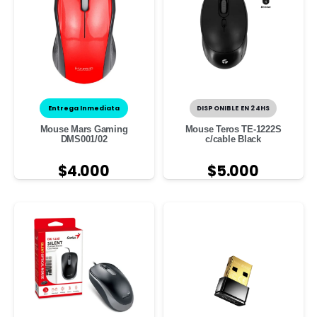
Entrega Inmediata
DISPONIBLE EN 24HS
Mouse Mars Gaming
Mouse Teros TE-1222S
DMS001/02
c/cable Black
$
4.000
$
5.000