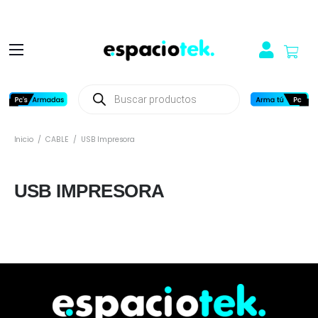
Búsqueda
de
productos
Inicio
/
CABLE
/
USB Impresora
USB IMPRESORA