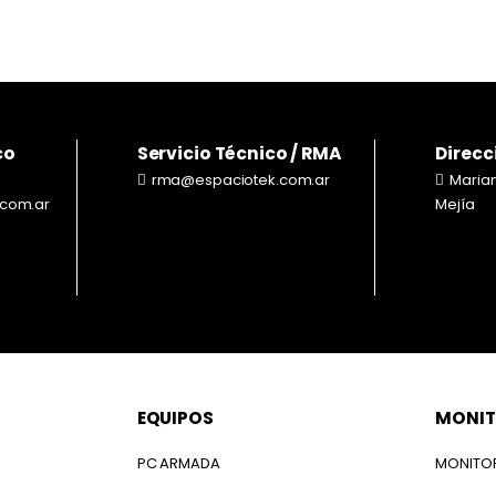
co
Servicio Técnico / RMA
Direcc
rma@espaciotek.com.ar
Maria
.com.ar
Mejía
EQUIPOS
MONIT
PC ARMADA
MONITO