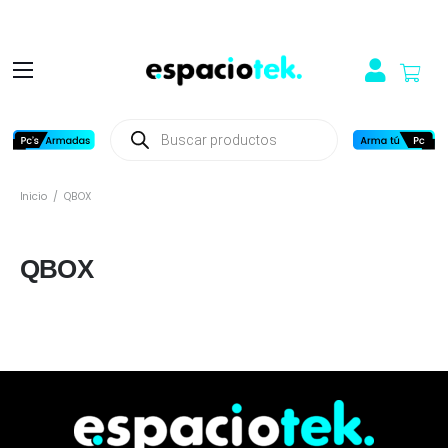
Búsqueda
de
productos
Inicio
/
QBOX
QBOX