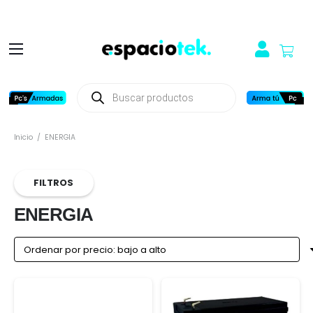
Búsqueda
de
productos
Inicio
/
ENERGIA
FILTROS
ENERGIA