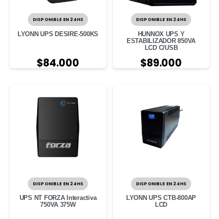
DISPONIBLE EN 24HS
DISPONIBLE EN 24HS
LYONN UPS DESIRE-500KS
HUNNOX UPS Y
ESTABILIZADOR 850VA
LCD C/USB
$
84.000
$
89.000
DISPONIBLE EN 24HS
DISPONIBLE EN 24HS
UPS NT FORZA Interactiva
LYONN UPS CTB-800AP
750VA 375W
LCD