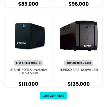
$
89.000
$
96.000
DISPONIBLE EN 24HS
DISPONIBLE EN 24HS
UPS NT FORZA Interactiva
HUNNOX UPS 1200VA LED
1000VA 500W
$
111.000
$
125.000
CARGAR MÁS