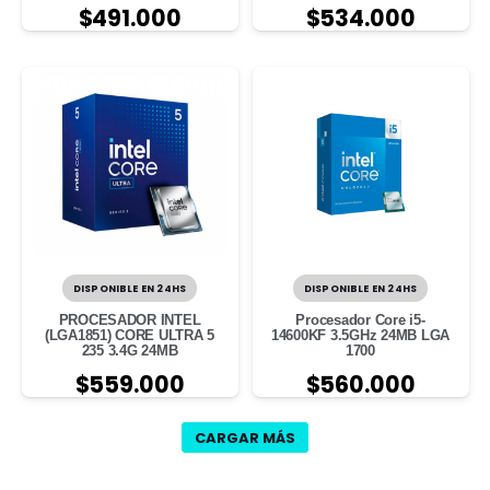
$
491.000
$
534.000
DISPONIBLE EN 24HS
DISPONIBLE EN 24HS
PROCESADOR INTEL
Procesador Core i5-
(LGA1851) CORE ULTRA 5
14600KF 3.5GHz 24MB LGA
235 3.4G 24MB
1700
$
559.000
$
560.000
CARGAR MÁS