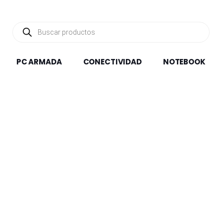
Búsqueda
de
productos
PC ARMADA
CONECTIVIDAD
NOTEBOOK
Entr
DISPONIBLE EN 24HS
Cámara Web Logitech Brio
 C270
Web Cam L
100 Negra