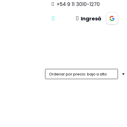
+54 9 11 3010-1270
Ingresá
ega Inmediata
DISPONIBLE EN 24HS
ogitech Brio 300
Cámara Web LOGITECH C922