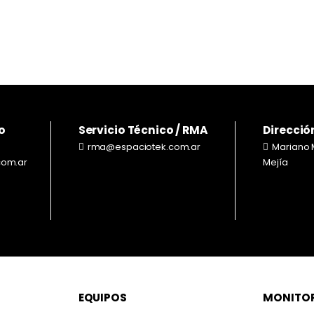
$
69.000
$
1
o
Servicio Técnico / RMA
Direcció
rma@espaciotek.com.ar
Mariano 
com.ar
Mejía
EQUIPOS
MONITO