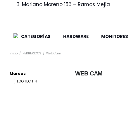
Mariano Moreno 156 – Ramos Mejía
CATEGORÍAS
HARDWARE
MONITORES
Inicio
/
PERIFERICOS
/
Web Cam
WEB CAM
Marcas
LOGITECH
4
DISPONIBLE EN 24HS
Cámara Web LOGITECH