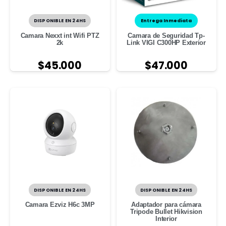
DISPONIBLE EN 24HS
Entrega Inmediata
Camara Nexxt int Wifi PTZ
Camara de Seguridad Tp-
2k
Link VIGI C300HP Exterior
$
45.000
$
47.000
DISPONIBLE EN 24HS
DISPONIBLE EN 24HS
Camara Ezviz H6c 3MP
Adaptador para cámara
Tripode Bullet Hikvision
Interior