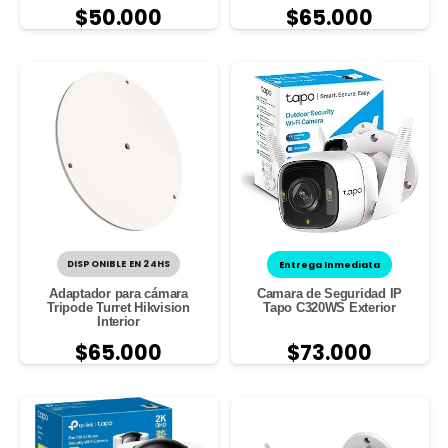
$
50.000
$
65.000
DISPONIBLE EN 24HS
Entrega Inmediata
Adaptador para cámara
Camara de Seguridad IP
Tripode Turret Hikvision
Tapo C320WS Exterior
Interior
$
65.000
$
73.000