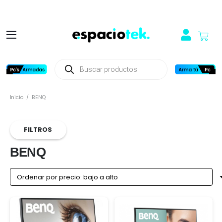
Búsqueda
de
productos
Inicio
/
BENQ
FILTROS
BENQ