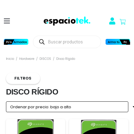
Búsqueda
de
productos
Inicio
/
Hardware
/
DISCOS
/
Disco Rígido
FILTROS
DISCO RÍGIDO