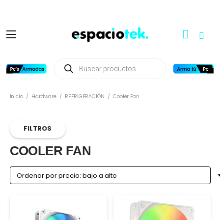
Búsqueda
de
productos
Inicio
/
Hardware
/
REFRIGERACIÓN
/
Cooler Fan
FILTROS
COOLER FAN