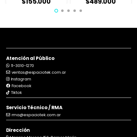
$
489.000
$
155.000
Atención al Público
11-3010-1270
ventas@espaciotek.com.ar
Instagram
Facebook
Tiktok
Servicio Técnico / RMA
rma@espaciotek.com.ar
Dirección