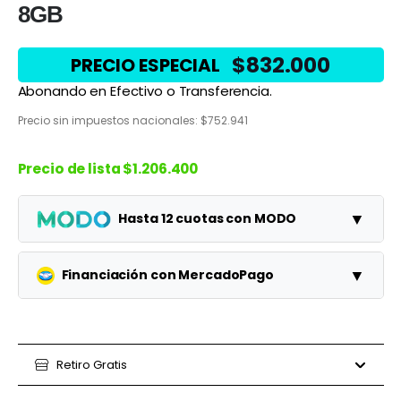
8GB
$
832.000
PRECIO ESPECIAL
Abonando en Efectivo o Transferencia.
Precio sin impuestos nacionales:
$
752.941
Precio de lista
$1.206.400
▼
Hasta 12 cuotas con MODO
Planes
Cuota
Total
▼
Financiación con MercadoPago
1 cuotas
$1.206.400
$1.206.400
Planes
Cuota
Total
3 cuotas
$402.133
$1.206.400
3 cuotas
Retiro Gratis
$346.667
$1.040.000
6 cuotas
$201.067
$1.206.400