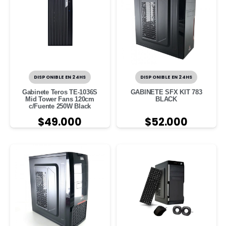
DISPONIBLE EN 24HS
DISPONIBLE EN 24HS
Gabinete Teros TE-1036S
GABINETE SFX KIT 783
Mid Tower Fans 120cm
BLACK
c/Fuente 250W Black
$
49.000
$
52.000