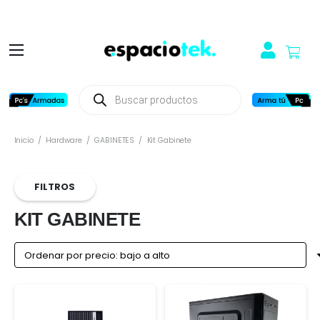
Búsqueda
de
productos
Inicio
/
Hardware
/
GABINETES
/
Kit Gabinete
FILTROS
KIT GABINETE