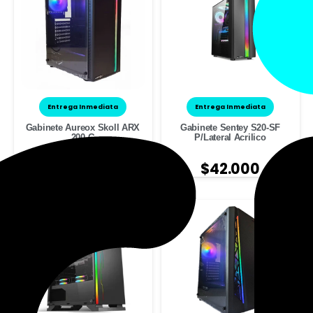
Entrega Inmediata
Entrega Inmediata
Gabinete Aureox Skoll ARX
Gabinete Sentey S20-SF
200 G
P/Lateral Acrilico
$
37.000
$
42.000