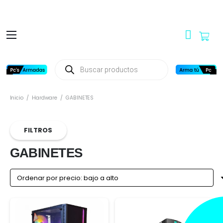
Búsqueda
de
productos
Inicio
/
Hardware
/
GABINETES
FILTROS
GABINETES