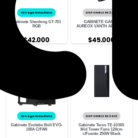
Entrega Inmediata
DISPONIBLE EN 24HS
Gabinete Shenlong GT-701
GABINETE GAMER
RGB
AUREOX VANTH ARX 205G
$
42.000
$
45.000
Entrega Inmediata
DISPONIBLE EN 24HS
Gabinete Evolabs Bolt EVO-
Gabinete Teros TE-1036S
100A C/FAN
Mid Tower Fans 120cm
c/Fuente 250W Black