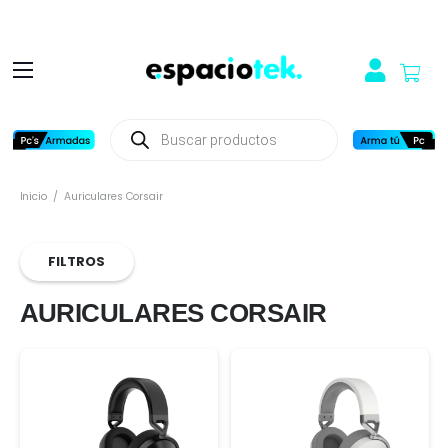
Búsqueda
de
productos
Inicio
/
Auriculares Corsair
FILTROS
AURICULARES CORSAIR