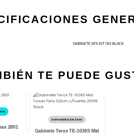
CIFICACIONES GENE
GABINETE SFX KIT 783 BLACK
MBIÉN TE PUEDE GUS
ata
DISPONIBLE EN 24HS
max 2801
Gabinete Teros TE-1036S Mid