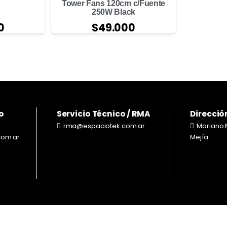
Tower Fans 120cm c/Fuente
250W Black
$
49.000
0
o
Servicio Técnico / RMA
Direcció
rma@espaciotek.com.ar
Mariano 
com.ar
Mejía