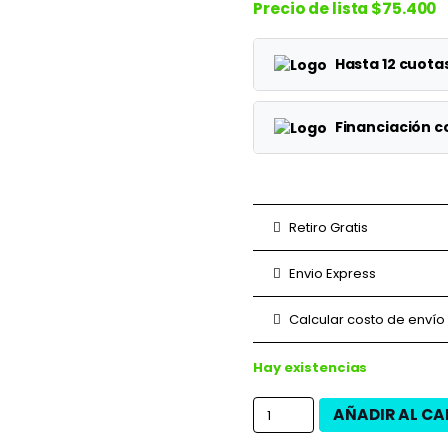
Precio de lista
$75.400
Hasta 12 cuot
Planes
Financiación 
1 cuotas
Planes
3 cuotas
3 cuotas
Retiro Gratis
6 cuotas
6 cuotas
Envio Express
9 cuotas
9 cuotas
Calcular costo de envío
12 cuotas
12 cuotas
Hay existencias
AÑADIR AL CA