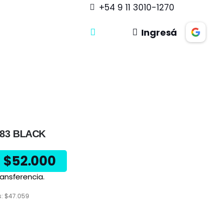
+54 9 11 3010-1270
Ingresá
783 BLACK
$
52.000
ansferencia.
s:
$
47.059