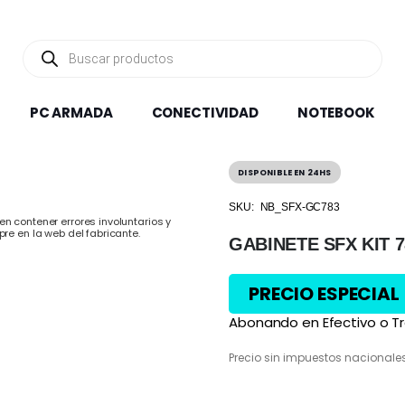
Búsqueda
de
productos
PC ARMADA
CONECTIVIDAD
NOTEBOOK
DISPONIBLE EN 24HS
SKU:
NB_SFX-GC783
n contener errores involuntarios y
pre en la web del fabricante.
GABINETE SFX KIT 
PRECIO ESPECIAL
Abonando en Efectivo o Tr
Precio sin impuestos nacionale