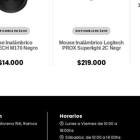
PONIBLE EN 24HS
DISPONIBLE EN 24HS
e Inalámbrico
Mouse Inalámbrico Logitech
ECH M170 Negro
PROX Superlight 2C Negr
$
14.000
$
219.000
n
Horarios
Moreno 156, Ramos
Lunes a Viernes de 10:00 a
18:00hs
Sábados: de 10:00 a 14:00hs