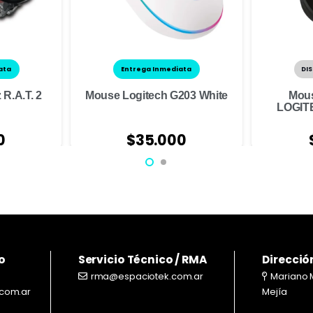
ata
Entrega Inmediata
DIS
R.A.T. 2
Mouse Logitech G203 White
Mous
LOGIT
0
$
35.000
o
Servicio Técnico / RMA
Direcció
rma@espaciotek.com.ar
Mariano 
com.ar
Mejía