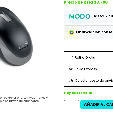
Precio de lista
$8.700
Hasta 12 
Planes
Financiación con 
1 cuotas
Planes
3 cuotas
3 cuotas
Retiro Gratis
6 cuotas
6 cuotas
Envio Express
9 cuotas
9 cuotas
Calcular costo de enví
12 cuotas
12 cuotas
Hay existencias
n contener errores involuntarios y
pre en la web del fabricante.
AÑADIR AL CA