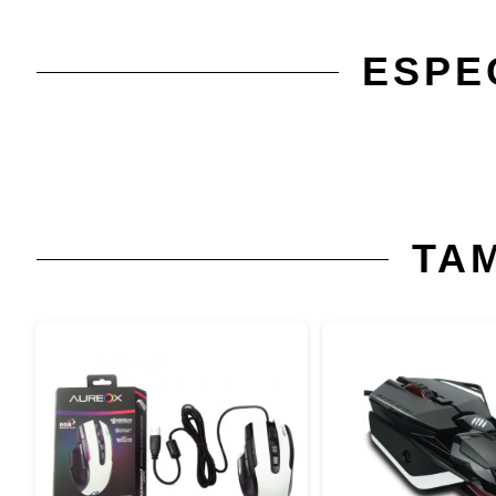
ESPE
TA