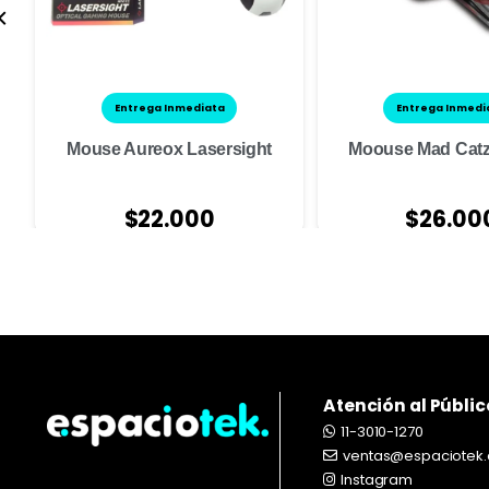
Entrega Inmediata
Entrega Inmedi
Mouse Aureox Lasersight
Moouse Mad Catz 
$
22.000
$
26.00
Atención al Públic
11-3010-1270
ventas@espaciotek.
Instagram