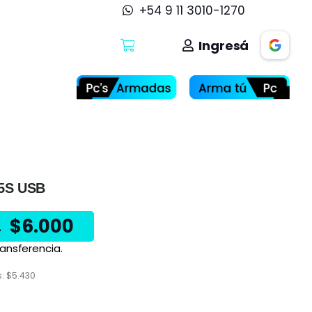
+54 9 11 3010-1270
Ingresá
5S USB
$
6.000
L
ansferencia.
s:
$
5.430