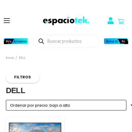
Búsqueda
de
productos
Inicio
/
DELL
FILTROS
DELL