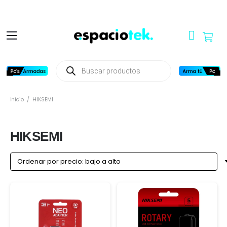
Búsqueda
de
productos
Inicio
/
HIKSEMI
HIKSEMI