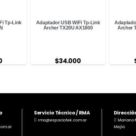
i Tp-Link
Adaptador USB WiFi Tp-Link
Adaptado
N
Archer TX20U AX1800
Archer 
0
$
34.000
o
Servicio Técnico / RMA
Direcció
rma@espaciotek.com.ar
Mariano 
com.ar
Mejía