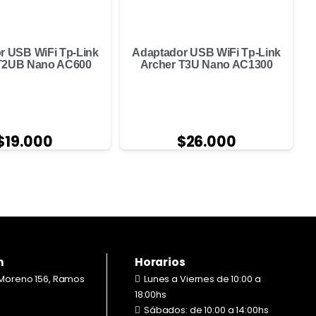
r USB WiFi Tp-Link
Adaptador USB WiFi Tp-Link
T2UB Nano AC600
Archer T3U Nano AC1300
$
19.000
$
26.000
n
Horarios
Moreno 156, Ramos
Lunes a Viernes de 10:00 a
18:00hs
Sábados: de 10:00 a 14:00hs