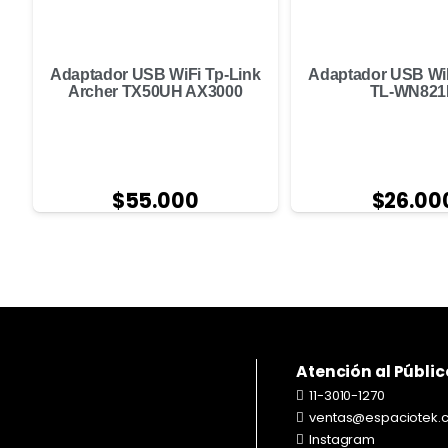
Adaptador USB WiFi Tp-Link
Adaptador USB WiF
Archer TX50UH AX3000
TL-WN821
$
55.000
$
26.00
Atención al Públic
11-3010-1270
ventas@espaciotek.
Instagram