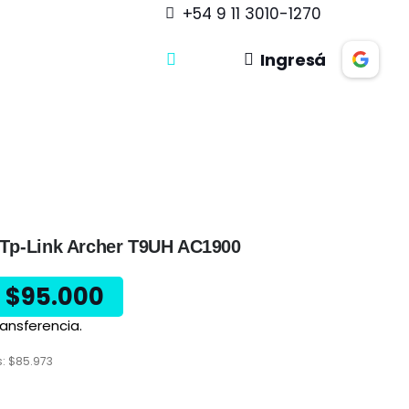
+54 9 11 3010-1270
Ingresá
Tp-Link Archer T9UH AC1900
$
95.000
ansferencia.
s:
$
85.973