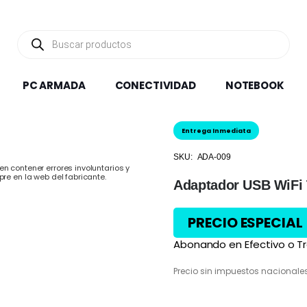
Búsqueda
de
productos
PC ARMADA
CONECTIVIDAD
NOTEBOOK
Entrega Inmediata
SKU:
ADA-009
n contener errores involuntarios y
pre en la web del fabricante.
Adaptador USB WiFi 
PRECIO ESPECIAL
Abonando en Efectivo o Tr
Precio sin impuestos nacionale