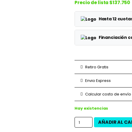
Precio de lista
$137.750
Hasta 12 cuot
Planes
Financiación 
1 cuotas
Planes
3 cuotas
3 cuotas
Retiro Gratis
6 cuotas
6 cuotas
Envio Express
9 cuotas
9 cuotas
Calcular costo de envío
12 cuotas
12 cuotas
Hay existencias
AÑADIR AL CA