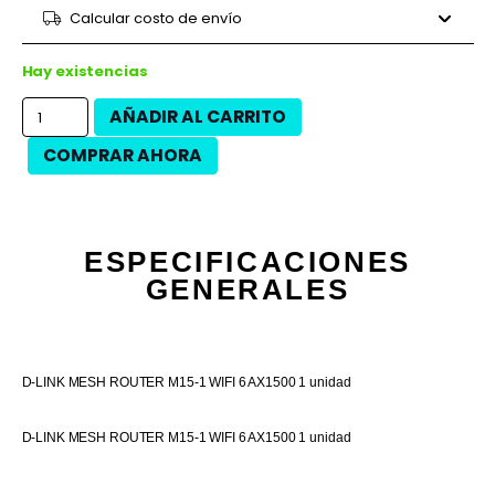
9 cuotas
$11.316
$101.840
Calcular costo de envío
12 cuotas
$8.096
$97.150
12 cuotas
$9.213
$110.550
Hay existencias
AÑADIR AL CARRITO
COMPRAR AHORA
ESPECIFICACIONES
GENERALES
D-LINK MESH ROUTER M15-1 WIFI 6 AX1500 1 unidad
D-LINK MESH ROUTER M15-1 WIFI 6 AX1500 1 unidad