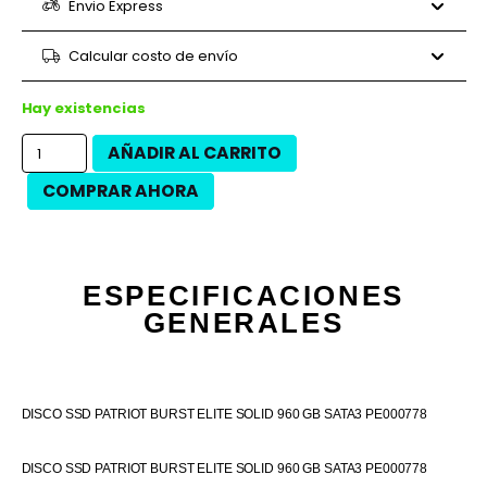
6 cuotas
$59.138
$354.830
Envio Express
9 cuotas
$41.728
$375.550
9 cuotas
$43.742
$393.680
Calcular costo de envío
12 cuotas
$31.296
$375.550
12 cuotas
$35.613
$427.350
Hay existencias
AÑADIR AL CARRITO
COMPRAR AHORA
ESPECIFICACIONES
GENERALES
DISCO SSD PATRIOT BURST ELITE SOLID 960 GB SATA3 PE000778
DISCO SSD PATRIOT BURST ELITE SOLID 960 GB SATA3 PE000778