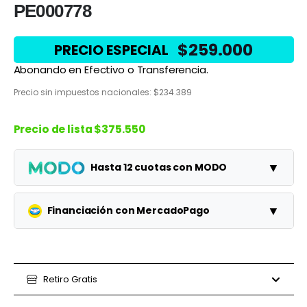
PE000778
$
259.000
PRECIO ESPECIAL
Abonando en Efectivo o Transferencia.
Precio sin impuestos nacionales:
$
234.389
Precio de lista
$375.550
▼
Hasta 12 cuotas con MODO
Planes
Cuota
Total
▼
Financiación con MercadoPago
1 cuotas
$375.550
$375.550
Planes
Cuota
Total
3 cuotas
$125.183
$375.550
3 cuotas
Retiro Gratis
$107.917
$323.750
6 cuotas
$62.592
$375.550