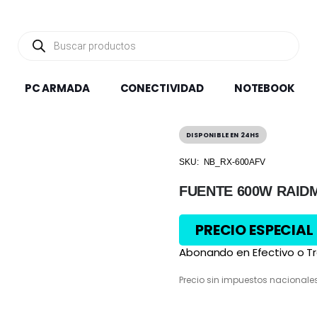
Búsqueda
de
productos
PC ARMADA
CONECTIVIDAD
NOTEBOOK
DISPONIBLE EN 24HS
SKU:
NB_RX-600AFV
FUENTE 600W RAID
PRECIO ESPECIAL
Abonando en Efectivo o Tr
Precio sin impuestos nacionale