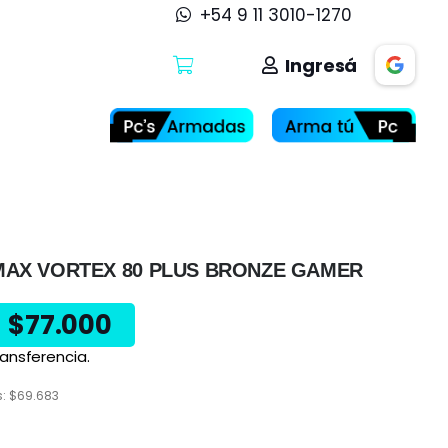
+54 9 11 3010-1270
Ingresá
MAX VORTEX 80 PLUS BRONZE GAMER
$
77.000
ansferencia.
s:
$
69.683