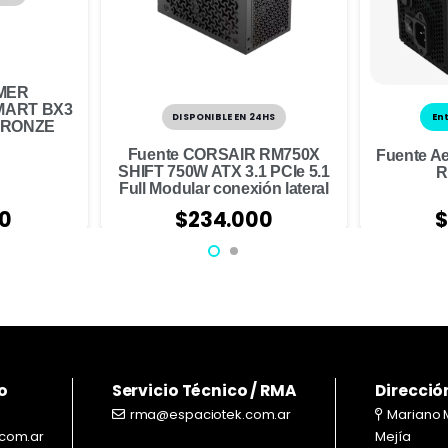
MER
MART BX3
DISPONIBLE EN 24HS
En
BRONZE
Fuente CORSAIR RM750X
Fuente A
SHIFT 750W ATX 3.1 PCIe 5.1
R
Full Modular conexión lateral
00
$
234.000
$
o
Servicio Técnico / RMA
Direcció
rma@espaciotek.com.ar
Mariano 
com.ar
Mejía