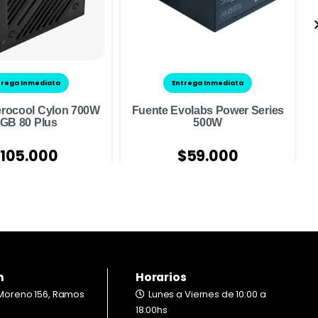
trega Inmediata
Entrega Inmediata
erocool Cylon 700W
Fuente Evolabs Power Series
GB 80 Plus
500W
105.000
$
59.000
n
Horarios
Moreno 156, Ramos
Lunes a Viernes de 10:00 a
18:00hs