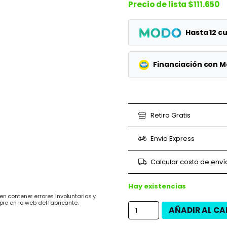
Precio de lista
$111.650
Hasta 12 
Planes
Financiación con 
1 cuotas
Planes
3 cuotas
3 cuotas
Retiro Gratis
6 cuotas
6 cuotas
Envio Express
9 cuotas
9 cuotas
Calcular costo de enví
12 cuotas
12 cuotas
Hay existencias
n contener errores involuntarios y
pre en la web del fabricante.
AÑADIR AL CA