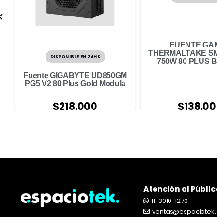
FUENTE GA
THERMALTAKE S
DISPONIBLE EN 24HS
750W 80 PLUS 
Fuente GIGABYTE UD850GM
PG5 V2 80 Plus Gold Modula
$
138.0
$
218.000
Atención al Públic
11-3010-1270
ventas@espaciotek.