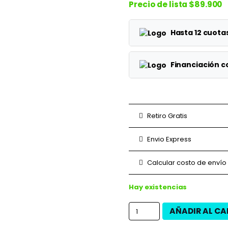
Precio de lista
$89.900
Hasta 12 cuot
Planes
Financiación 
1 cuotas
Planes
3 cuotas
3 cuotas
Retiro Gratis
6 cuotas
6 cuotas
Envio Express
9 cuotas
9 cuotas
Calcular costo de envío
12 cuotas
12 cuotas
Hay existencias
AÑADIR AL CA