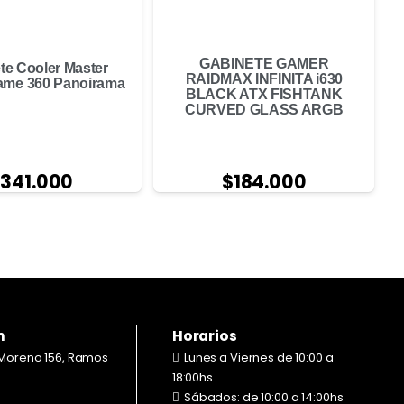
GABINETE GAMER
te Cooler Master
RAIDMAX INFINITA i630
ame 360 Panoirama
BLACK ATX FISHTANK
CURVED GLASS ARGB
$
184.000
$
341.000
n
Horarios
Moreno 156, Ramos
Lunes a Viernes de 10:00 a
18:00hs
Sábados: de 10:00 a 14:00hs