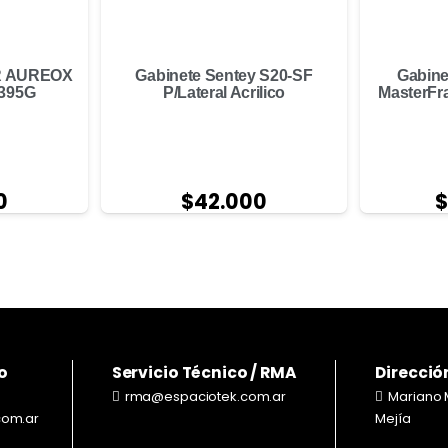
R AUREOX
Gabinete Sentey S20-SF
Gabine
395G
P/Lateral Acrilico
MasterFr
0
$
42.000
o
Servicio Técnico / RMA
Direcció
rma@espaciotek.com.ar
Mariano 
com.ar
Mejía