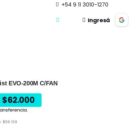
+54 9 11 3010-1270
Ingresá
tist EVO-200M C/FAN
$
62.000
ansferencia.
s:
$
56.109