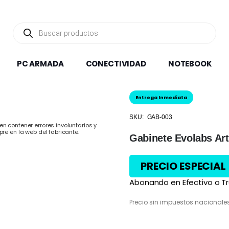
Búsqueda
de
productos
PC ARMADA
CONECTIVIDAD
NOTEBOOK
Entrega Inmediata
SKU:
GAB-003
n contener errores involuntarios y
pre en la web del fabricante.
Gabinete Evolabs Ar
PRECIO ESPECIAL
Abonando en Efectivo o Tr
Precio sin impuestos nacionale