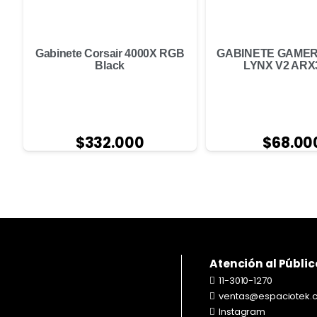
Gabinete Corsair 4000X RGB
GABINETE GAME
Black
LYNX V2 ARX
$
332.000
$
68.00
Atención al Públic
11-3010-1270
ventas@espaciotek.
Instagram