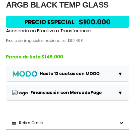
ARGB BLACK TEMP GLASS
$
100.000
PRECIO ESPECIAL
Abonando en Efectivo o Transferencia.
Precio sin impuestos nacionales:
$
90.498
Precio de lista
$145.000
▼
Hasta 12 cuotas con MODO
Planes
Cuota
Total
▼
Financiación con MercadoPago
1 cuotas
$145.000
$145.000
Planes
Cuota
Total
3 cuotas
$48.333
$145.000
3 cuotas
Retiro Gratis
$41.667
$125.000
6 cuotas
$24.167
$145.000