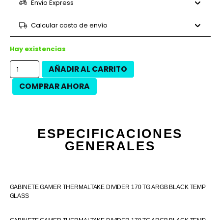
6 cuotas
$22.833
$137.000
Envio Express
9 cuotas
$16.111
$145.000
9 cuotas
$16.889
$152.000
Calcular costo de envío
12 cuotas
$12.083
$145.000
12 cuotas
$13.750
$165.000
Hay existencias
AÑADIR AL CARRITO
COMPRAR AHORA
ESPECIFICACIONES
GENERALES
GABINETE GAMER THERMALTAKE DIVIDER 170 TG ARGB BLACK TEMP
GLASS