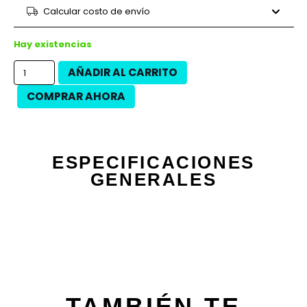
9 cuotas
$38.507
$346.560
Calcular costo de envío
12 cuotas
$27.550
$330.600
12 cuotas
$31.350
$376.200
Hay existencias
AÑADIR AL CARRITO
COMPRAR AHORA
ESPECIFICACIONES
GENERALES
TAMBIÉN TE