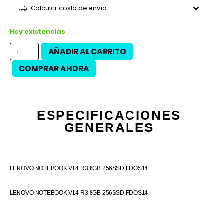
9 cuotas
$217.191
$1.954.720
Calcular costo de envío
12 cuotas
$155.392
$1.864.700
12 cuotas
$176.825
$2.121.900
Hay existencias
AÑADIR AL CARRITO
COMPRAR AHORA
ESPECIFICACIONES
GENERALES
LENOVO NOTEBOOK V14 R3 8GB 256SSD FDOS14
LENOVO NOTEBOOK V14 R3 8GB 256SSD FDOS14