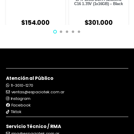
C16 1.35V (1x16GB) – Black
$
154.000
$
301.000
Atención al Público
11-3010-1270
ventas@espaciotek.com.ar
Instagram
Facebook
Tiktok
Servicio Técnico / RMA
rma@espaciotek.com.ar