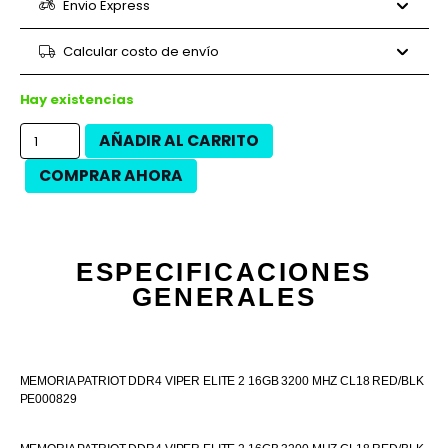
6 cuotas
$64.847
$389.080
Envio Express
9 cuotas
$45.756
$411.800
9 cuotas
$47.964
$431.680
Calcular costo de envío
12 cuotas
$34.317
$411.800
12 cuotas
$39.050
$468.600
Hay existencias
AÑADIR AL CARRITO
COMPRAR AHORA
ESPECIFICACIONES
GENERALES
MEMORIA PATRIOT DDR4 VIPER ELITE 2 16GB 3200 MHZ CL18 RED/BLK
PE000829