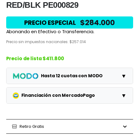
RED/BLK PE000829
$
284.000
PRECIO ESPECIAL
Abonando en Efectivo o Transferencia.
Precio sin impuestos nacionales:
$
257.014
Precio de lista
$411.800
▼
Hasta 12 cuotas con MODO
Planes
Cuota
Total
▼
Financiación con MercadoPago
1 cuotas
$411.800
$411.800
Planes
Cuota
Total
3 cuotas
$137.267
$411.800
3 cuotas
Retiro Gratis
$118.333
$355.000
6 cuotas
$68.633
$411.800