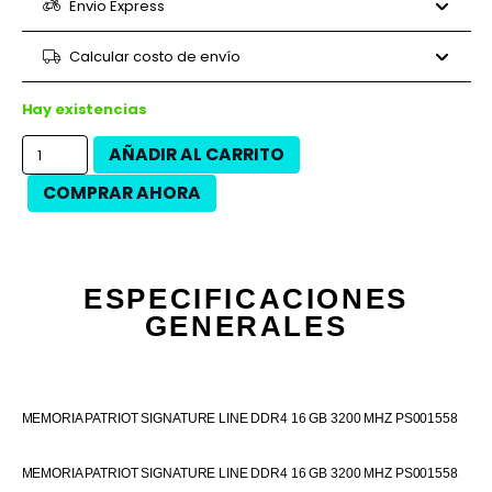
6 cuotas
$61.422
$368.530
Envio Express
9 cuotas
$43.339
$390.050
9 cuotas
$45.431
$408.880
Calcular costo de envío
12 cuotas
$32.504
$390.050
12 cuotas
$36.988
$443.850
Hay existencias
AÑADIR AL CARRITO
COMPRAR AHORA
ESPECIFICACIONES
GENERALES
MEMORIA PATRIOT SIGNATURE LINE DDR4 16 GB 3200 MHZ PS001558
MEMORIA PATRIOT SIGNATURE LINE DDR4 16 GB 3200 MHZ PS001558