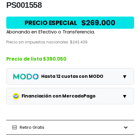
PS001558
$
269.000
PRECIO ESPECIAL
Abonando en Efectivo o Transferencia.
Precio sin impuestos nacionales:
$
243.439
Precio de lista
$390.050
▼
Hasta 12 cuotas con MODO
Planes
Cuota
Total
▼
Financiación con MercadoPago
1 cuotas
$390.050
$390.050
Planes
Cuota
Total
3 cuotas
$130.017
$390.050
3 cuotas
Retiro Gratis
$112.083
$336.250
6 cuotas
$65.008
$390.050