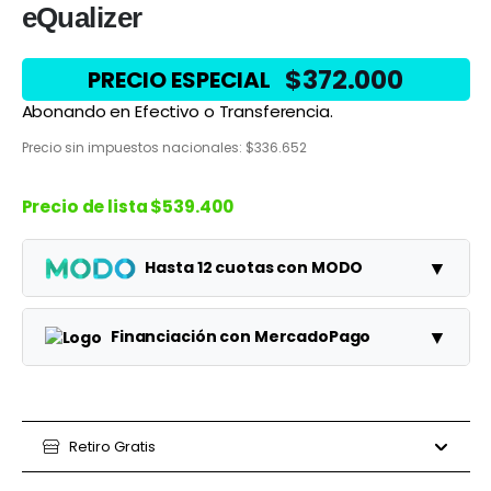
eQualizer
$
372.000
PRECIO ESPECIAL
Abonando en Efectivo o Transferencia.
Precio sin impuestos nacionales:
$
336.652
Precio de lista
$539.400
▼
Hasta 12 cuotas con MODO
Planes
Cuota
Total
▼
Financiación con MercadoPago
1 cuotas
$539.400
$539.400
Planes
Cuota
Total
3 cuotas
$179.800
$539.400
3 cuotas
Retiro Gratis
$155.000
$465.000
6 cuotas
$89.900
$539.400