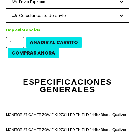
6 cuotas
$84.940
$509.640
Envio Express
9 cuotas
$59.933
$539.400
9 cuotas
$62.827
$565.440
Calcular costo de envío
12 cuotas
$44.950
$539.400
12 cuotas
$51.150
$613.800
Hay existencias
AÑADIR AL CARRITO
COMPRAR AHORA
ESPECIFICACIONES
GENERALES
MONITOR 27 GAMER ZOWIE XL2731 LED TN FHD 144hz Black eQualizer
MONITOR 27 GAMER ZOWIE XL2731 LED TN FHD 144hz Black eQualizer