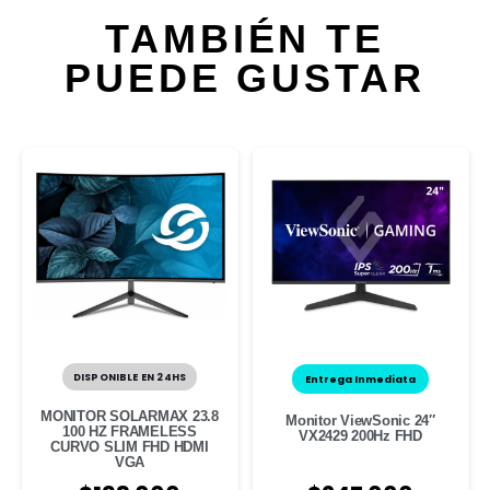
TAMBIÉN TE
PUEDE GUSTAR
DISPONIBLE EN 24HS
Entrega Inmediata
MONITOR SOLARMAX 23.8
Monitor ViewSonic 24″
100 HZ FRAMELESS
VX2429 200Hz FHD
CURVO SLIM FHD HDMI
VGA