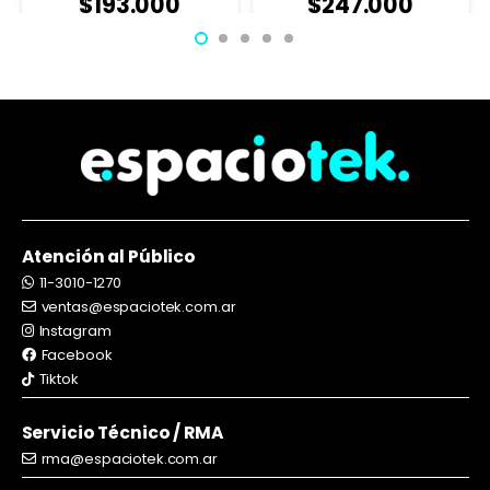
$
193.000
$
247.000
Atención al Público
11-3010-1270
ventas@espaciotek.com.ar
Instagram
Facebook
Tiktok
Servicio Técnico / RMA
rma@espaciotek.com.ar