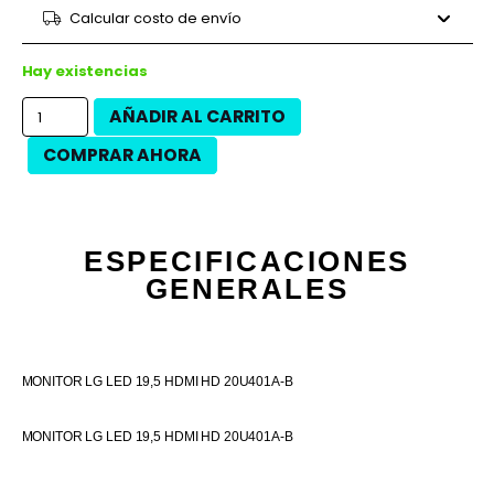
9 cuotas
$33.778
$304.000
Calcular costo de envío
12 cuotas
$24.167
$290.000
12 cuotas
$27.500
$330.000
Hay existencias
AÑADIR AL CARRITO
COMPRAR AHORA
ESPECIFICACIONES
GENERALES
MONITOR LG LED 19,5 HDMI HD 20U401A-B
MONITOR LG LED 19,5 HDMI HD 20U401A-B