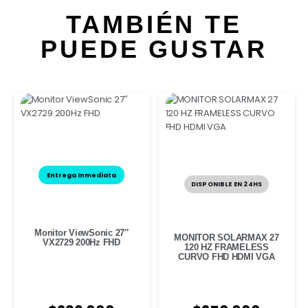
TAMBIÉN TE
PUEDE GUSTAR
trega Inmediata
DISPONIBLE EN 24HS
DISPON
tor ViewSonic 27″
MONITOR SOLARMAX 27
Monitor T
2729 200Hz FHD
120 HZ FRAMELESS
Gaming 27″
CURVO FHD HDMI VGA
(1920 x 1
Fi