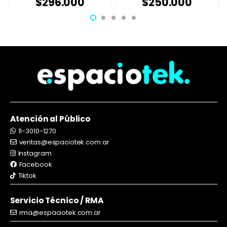
$
296.000
$
2
$
250.000
Atención al Público
11-3010-1270
ventas@espaciotek.com.ar
Instagram
Facebook
Tiktok
Servicio Técnico / RMA
rma@espaciotek.com.ar