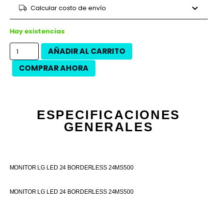
9 cuotas
$45.262
$407.360
Calcular costo de envío
12 cuotas
$32.383
$388.600
12 cuotas
$36.850
$442.200
Hay existencias
AÑADIR AL CARRITO
COMPRAR AHORA
ESPECIFICACIONES
GENERALES
MONITOR LG LED 24 BORDERLESS 24MS500
MONITOR LG LED 24 BORDERLESS 24MS500