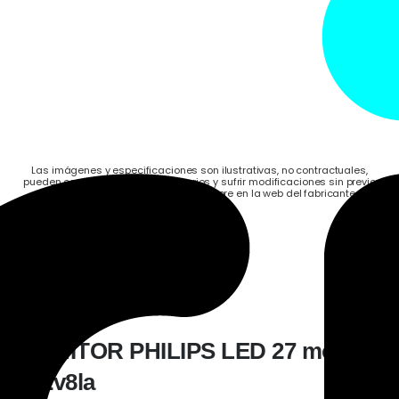
Las imágenes y especificaciones son ilustrativas, no contractuales,
pueden contener errores involuntarios y sufrir modificaciones sin previo
aviso. Ante la duda corroborar siempre en la web del fabricante.
DISPONIBLE EN 24HS
SKU:
NB_272V8LA/55
MONITOR PHILIPS LED 27 mod
272v8la