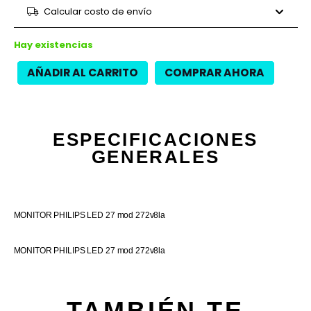
9 cuotas
$46.782
$421.040
Calcular costo de envío
12 cuotas
$33.471
$401.650
12 cuotas
$38.088
$457.050
Hay existencias
AÑADIR AL CARRITO
COMPRAR AHORA
ESPECIFICACIONES
GENERALES
MONITOR PHILIPS LED 27 mod 272v8la
MONITOR PHILIPS LED 27 mod 272v8la
TAMBIÉN TE