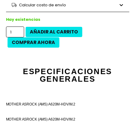
9 cuotas
$31.076
$279.680
Calcular costo de envío
12 cuotas
$22.233
$266.800
12 cuotas
$25.300
$303.600
Hay existencias
AÑADIR AL CARRITO
COMPRAR AHORA
ESPECIFICACIONES
GENERALES
MOTHER ASROCK (AM5) A620M-HDV/M.2
MOTHER ASROCK (AM5) A620M-HDV/M.2