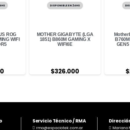
24HS
DISPONIBLE EN 24HS
DIS
SUS ROG
MOTHER GIGABYTE (LGA
Mother
ING WIFI
1851) B860M GAMING X
B760M
DR5
WIFI6E
GEN5
00
$
326.000
$
o
Servicio Técnico / RMA
Direcció
rma@espaciotek.com.ar
Mariano 