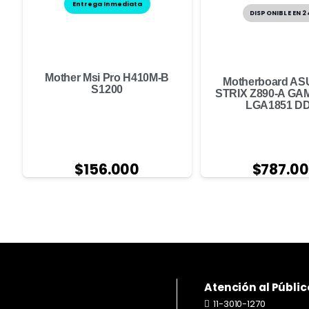
Entrega Inmediata
DISPONIBLE EN 
Mother Msi Pro H410M-B
Motherboard A
S1200
STRIX Z890-A GAM
LGA1851 D
$
156.000
$
787.0
Atención al Públic
11-3010-1270