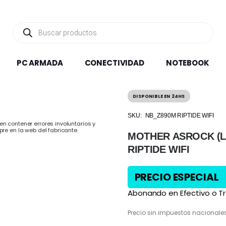
Búsqueda
de
productos
PC ARMADA
CONECTIVIDAD
NOTEBOOK
DISPONIBLE EN 24HS
SKU:
NB_Z890M RIPTIDE WIFI
n contener errores involuntarios y
pre en la web del fabricante.
MOTHER ASROCK (L
RIPTIDE WIFI
PRECIO ESPECIAL
Abonando en Efectivo o Tr
Precio sin impuestos nacionale