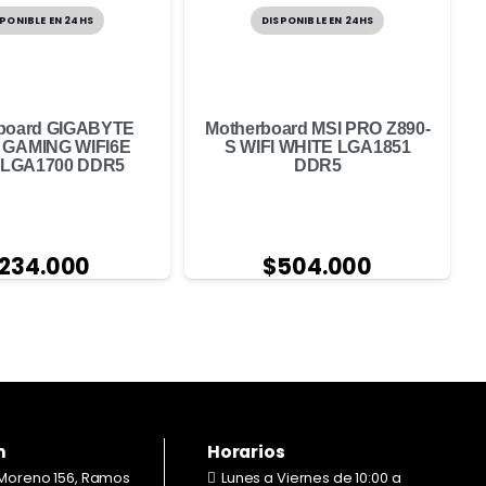
PONIBLE EN 24HS
DISPONIBLE EN 24HS
board GIGABYTE
Motherboard MSI PRO Z890-
 GAMING WIFI6E
S WIFI WHITE LGA1851
 LGA1700 DDR5
DDR5
234.000
$
504.000
n
Horarios
Moreno 156, Ramos
Lunes a Viernes de 10:00 a