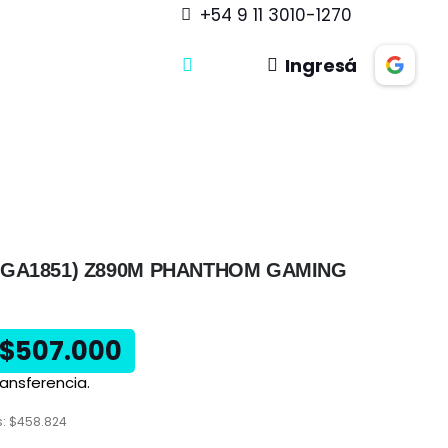
+54 9 11 3010-1270
Ingresá
GA1851) Z890M PHANTHOM GAMING
$
507.000
ansferencia.
s:
$
458.824