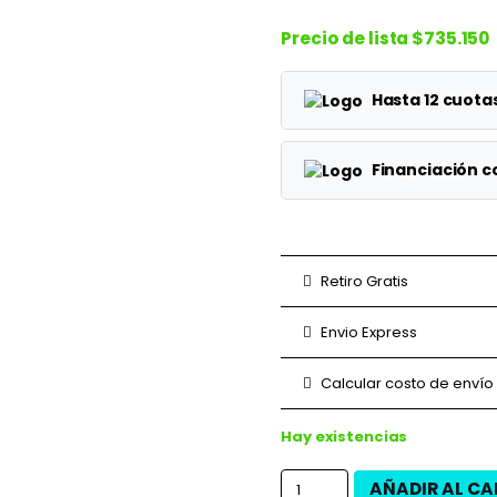
Precio de lista
$735.150
Hasta 12 cuot
Planes
Financiación 
1 cuotas
Planes
3 cuotas
3 cuotas
Retiro Gratis
6 cuotas
6 cuotas
Envio Express
9 cuotas
9 cuotas
Calcular costo de envío
12 cuotas
12 cuotas
Hay existencias
AÑADIR AL CA