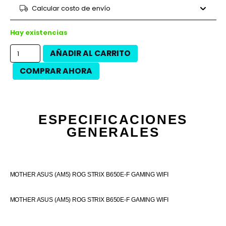
9 cuotas
$85.964
$773.680
Calcular costo de envío
12 cuotas
$61.504
$738.050
12 cuotas
$69.988
$839.850
Hay existencias
AÑADIR AL CARRITO
COMPRAR AHORA
ESPECIFICACIONES
GENERALES
MOTHER ASUS (AM5) ROG STRIX B650E-F GAMING WIFI
MOTHER ASUS (AM5) ROG STRIX B650E-F GAMING WIFI