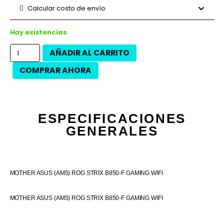
9 cuotas
$94.409
$849.680
Calcular costo de envío
12 cuotas
$67.546
$810.550
12 cuotas
$76.863
$922.350
Hay existencias
AÑADIR AL CARRITO
COMPRAR AHORA
ESPECIFICACIONES
GENERALES
MOTHER ASUS (AM5) ROG STRIX B850-F GAMING WIFI
MOTHER ASUS (AM5) ROG STRIX B850-F GAMING WIFI