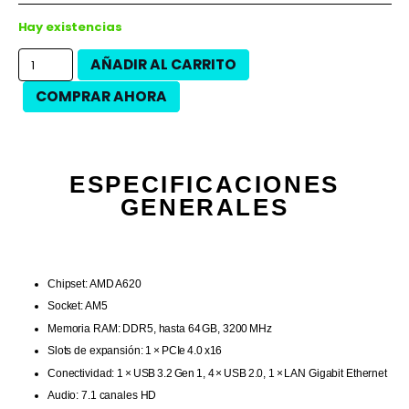
12 cuotas
$19.388
$232.650
Hay existencias
AÑADIR AL CARRITO
COMPRAR AHORA
ESPECIFICACIONES
GENERALES
Chipset: AMD A620
Socket: AM5
Memoria RAM: DDR5, hasta 64 GB, 3200 MHz
Slots de expansión: 1 × PCIe 4.0 x16
Conectividad: 1 × USB 3.2 Gen 1, 4 × USB 2.0, 1 × LAN Gigabit Ethernet
Audio: 7.1 canales HD