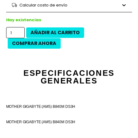
9 cuotas
$39.858
$358.720
Calcular costo de envío
12 cuotas
$28.517
$342.200
12 cuotas
$32.450
$389.400
Hay existencias
AÑADIR AL CARRITO
COMPRAR AHORA
ESPECIFICACIONES
GENERALES
MOTHER GIGABYTE (AM5) B840M DS3H
MOTHER GIGABYTE (AM5) B840M DS3H