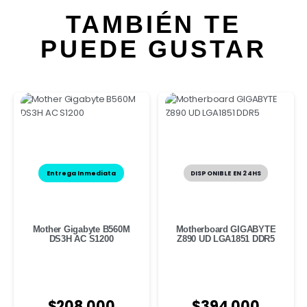
TAMBIÉN TE
PUEDE GUSTAR
Entrega Inmediata
DISPONIBLE EN 24HS
Mother Gigabyte B560M
Motherboard GIGABYTE
DS3H AC S1200
Z890 UD LGA1851 DDR5
$
208.000
$
394.000