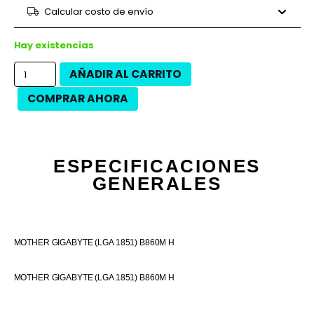
9 cuotas
$34.453
$310.080
Calcular costo de envío
12 cuotas
$24.650
$295.800
12 cuotas
$28.050
$336.600
Hay existencias
AÑADIR AL CARRITO
COMPRAR AHORA
ESPECIFICACIONES
GENERALES
MOTHER GIGABYTE (LGA 1851) B860M H
MOTHER GIGABYTE (LGA 1851) B860M H