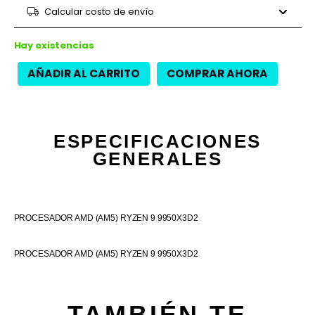
9 cuotas
$334.062
$3.006.560
Calcular costo de envío
12 cuotas
$239.008
$2.868.100
12 cuotas
$271.975
$3.263.700
Hay existencias
AÑADIR AL CARRITO
COMPRAR AHORA
ESPECIFICACIONES
GENERALES
PROCESADOR AMD (AM5) RYZEN 9 9950X3D2
PROCESADOR AMD (AM5) RYZEN 9 9950X3D2
TAMBIÉN TE