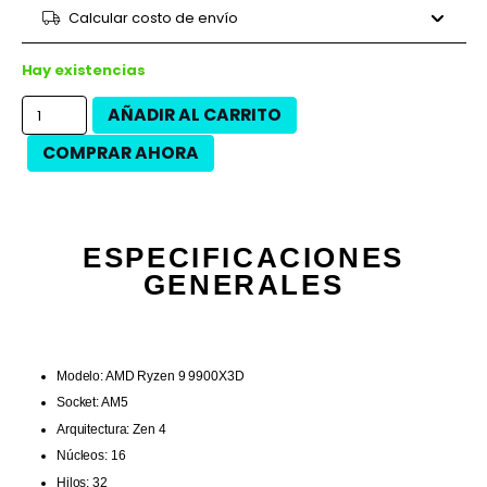
9 cuotas
$216.684
$1.950.160
Calcular costo de envío
12 cuotas
$155.029
$1.860.350
12 cuotas
$176.413
$2.116.950
Hay existencias
AÑADIR AL CARRITO
COMPRAR AHORA
ESPECIFICACIONES
GENERALES
Modelo: AMD Ryzen 9 9900X3D
Socket: AM5
Arquitectura: Zen 4
Núcleos: 16
Hilos: 32