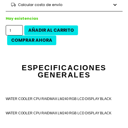
9 cuotas
$25.502
$229.520
Calcular costo de envío
12 cuotas
$18.246
$218.950
12 cuotas
$20.763
$249.150
Hay existencias
AÑADIR AL CARRITO
COMPRAR AHORA
ESPECIFICACIONES
GENERALES
WATER COOLER CPU RAIDMAX LM240 RGB LCD DISPLAY BLACK
WATER COOLER CPU RAIDMAX LM240 RGB LCD DISPLAY BLACK