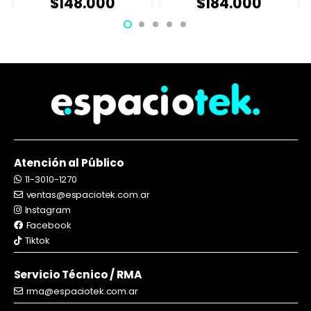
$
148.000
$
184.000
Atención al Público
11-3010-1270
ventas@espaciotek.com.ar
Instagram
Facebook
Tiktok
Servicio Técnico / RMA
rma@espaciotek.com.ar