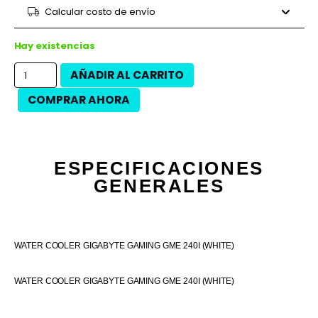
9 cuotas
$24.658
$221.920
Calcular costo de envío
12 cuotas
$17.642
$211.700
12 cuotas
$20.075
$240.900
Hay existencias
AÑADIR AL CARRITO
COMPRAR AHORA
ESPECIFICACIONES
GENERALES
WATER COOLER GIGABYTE GAMING GME 240I (WHITE)
WATER COOLER GIGABYTE GAMING GME 240I (WHITE)