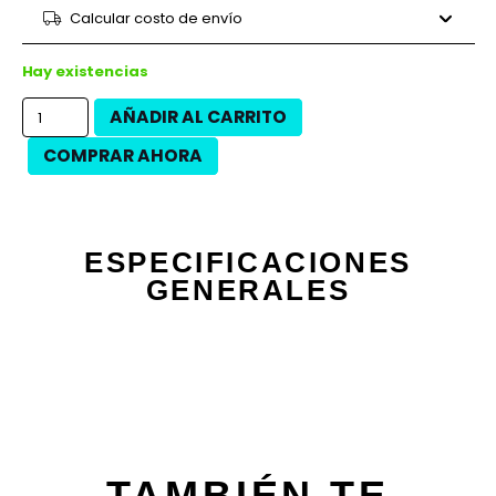
9 cuotas
$25.671
$231.040
Calcular costo de envío
12 cuotas
$18.367
$220.400
12 cuotas
$20.900
$250.800
Hay existencias
AÑADIR AL CARRITO
COMPRAR AHORA
ESPECIFICACIONES
GENERALES
TAMBIÉN TE