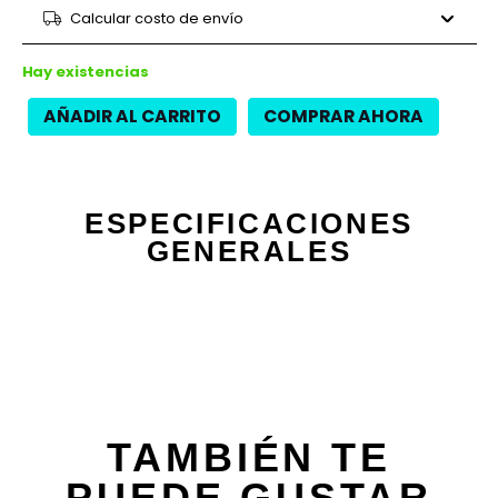
9 cuotas
$13.680
$123.120
Calcular costo de envío
12 cuotas
$9.788
$117.450
12 cuotas
$11.138
$133.650
Hay existencias
AÑADIR AL CARRITO
COMPRAR AHORA
ESPECIFICACIONES
GENERALES
TAMBIÉN TE
PUEDE GUSTAR