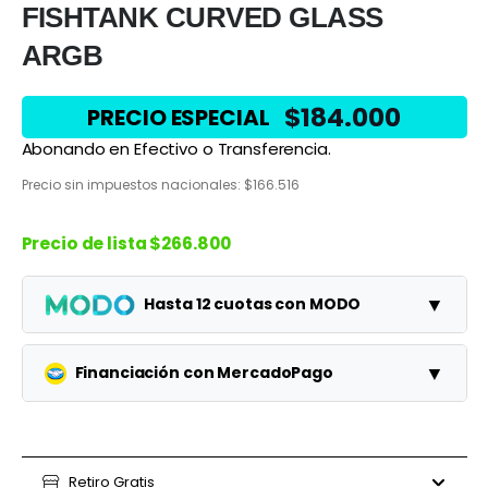
FISHTANK CURVED GLASS
ARGB
$
184.000
PRECIO ESPECIAL
Abonando en Efectivo o Transferencia.
Precio sin impuestos nacionales:
$
166.516
Precio de lista
$266.800
▼
Hasta 12 cuotas con MODO
Planes
Cuota
Total
▼
Financiación con MercadoPago
1 cuotas
$266.800
$266.800
Planes
Cuota
Total
3 cuotas
$88.933
$266.800
3 cuotas
Retiro Gratis
$76.667
$230.000