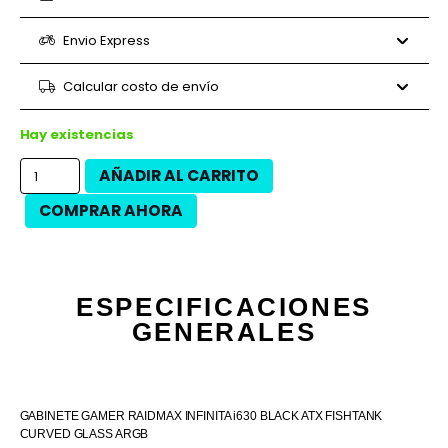
6 cuotas
$44.467
$266.800
6 cuotas
$42.013
$252.080
Envio Express
9 cuotas
$29.644
$266.800
9 cuotas
$31.076
$279.680
Calcular costo de envío
12 cuotas
$22.233
$266.800
12 cuotas
$25.300
$303.600
Hay existencias
AÑADIR AL CARRITO
COMPRAR AHORA
ESPECIFICACIONES
GENERALES
GABINETE GAMER RAIDMAX INFINITA i630 BLACK ATX FISHTANK
CURVED GLASS ARGB