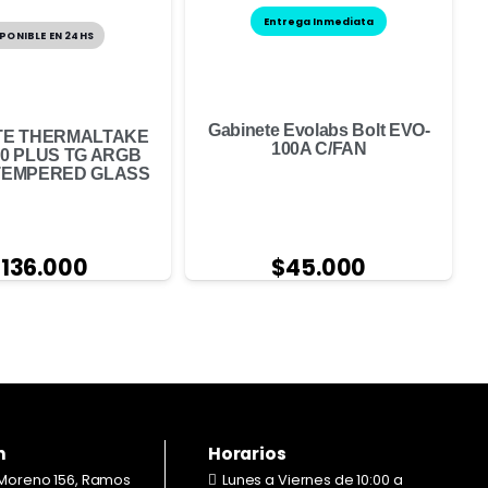
Entrega Inmediata
PONIBLE EN 24HS
Gabinete Evolabs Bolt EVO-
TE THERMALTAKE
100A C/FAN
70 PLUS TG ARGB
TEMPERED GLASS
$
136.000
$
45.000
n
Horarios
Moreno 156, Ramos
Lunes a Viernes de 10:00 a