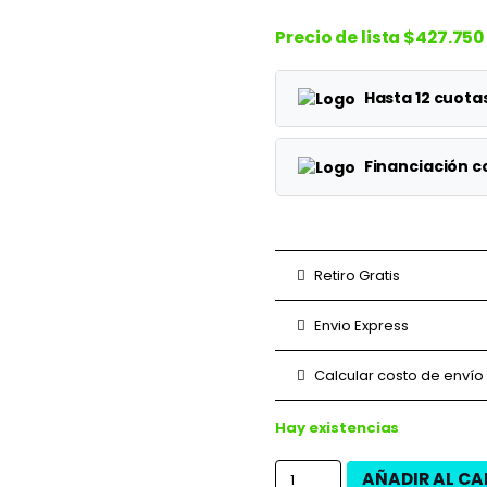
Precio de lista
$427.750
Hasta 12 cuot
Planes
Financiación 
1 cuotas
Planes
3 cuotas
3 cuotas
Retiro Gratis
6 cuotas
6 cuotas
Envio Express
9 cuotas
9 cuotas
Calcular costo de envío
12 cuotas
12 cuotas
Hay existencias
AÑADIR AL CA