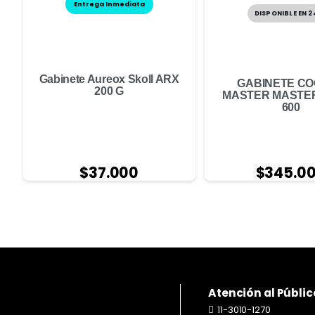
Entrega Inmediata
DISPONIBLE EN 
Gabinete Aureox Skoll ARX
GABINETE C
200 G
MASTER MASTE
600
$
37.000
$
345.0
Atención al Públic
11-3010-1270