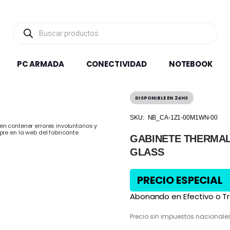
Búsqueda
de
productos
PC ARMADA
CONECTIVIDAD
NOTEBOOK
DISPONIBLE EN 24HS
SKU:
NB_CA-1Z1-00M1WN-00
n contener errores involuntarios y
pre en la web del fabricante.
GABINETE THERMAL
GLASS
PRECIO ESPECIAL
Abonando en Efectivo o Tr
Precio sin impuestos nacionale