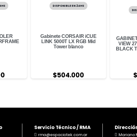
24HS
DISPONIBLE EN 24HS
DIS
OOLER
Gabinete CORSAIR iCUE
GABINE
RFRAME
LINK 5000T LX RGB Mid
VIEW 2
Tower blanco
BLACK 
00
$
504.000
o
Servicio Técnico / RMA
Direcció
rma@espaciotek.com.ar
Mariano 